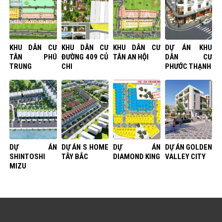
KHU DÂN CƯ
KHU DÂN CƯ
KHU DÂN CƯ
DỰ ÁN KHU
TÂN PHÚ
ĐƯỜNG 409 CỦ
TÂN AN HỘI
DÂN CƯ
TRUNG
CHI
PHƯỚC THẠNH
DỰ ÁN
DỰ ÁN S HOME
DỰ ÁN
DỰ ÁN GOLDEN
SHINTOSHI
TÂY BẮC
DIAMOND KING
VALLEY CITY
MIZU