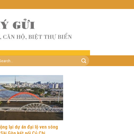
ộng lại dự án đại lộ ven sông
Sài Gòn kết nối Củ Chi