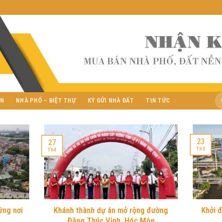
ỀN
NHÀ PHỐ – BIỆT THỰ
KÝ GỬI NHÀ ĐẤT
TIN TỨC
23
27
Th3
Th4
ững nơi
Khánh thành dự án mở rộng đường
Khởi đ
Đặng Thúc Vịnh, Hóc Môn