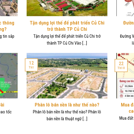
ớc thông
Tận dụng lợi thế để phát triển Củ Chi
Đườn
ủng?
trở thành TP Củ Chi
g tin sắp
Tận dụng lợi thế để phát triển Củ Chi trở
Đường V
thành TP Củ Chi Vào [...]
l
12
22
Th1
Th10
ài
Phân lô bán nền là như thế nào?
Mua đấ
ca
cao tốc
Phân lô bán nền là như thế nào? Phân lô
Mua đất
bán nền là thuật ngữ [...]