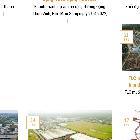
nh thành
Khánh thành dự án mở rộng đường Đặng
Khởi độn
..]
Thúc Vịnh, Hóc Môn Sáng ngày 26-4-2022,
[...]
21
Th3
FLC m
khu đ
FLC muốn
24
17
Th2
Th1