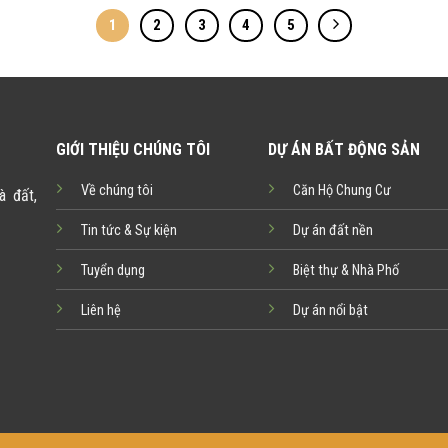
1
2
3
4
5
GIỚI THIỆU CHÚNG TÔI
DỰ ÁN BẤT ĐỘNG SẢN
Về chúng tôi
Căn Hộ Chung Cư
à đất,
Tin tức & Sự kiện
Dự án đất nền
Tuyển dụng
Biệt thự & Nhà Phố
Liên hệ
Dự án nổi bật