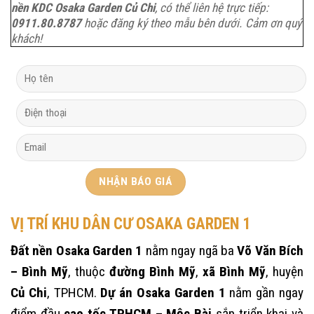
nền KDC Osaka Garden Củ Chi
, có thể liên hệ trực tiếp:
0911.80.8787
hoặc đăng ký theo mẫu bên dưới. Cảm ơn quý
khách!
VỊ TRÍ KHU DÂN CƯ OSAKA GARDEN 1
Đất nền Osaka Garden 1
nằm ngay ngã ba
Võ Văn Bích
– Bình Mỹ
, thuộc
đường Bình Mỹ
,
xã Bình Mỹ
, huyện
Củ Chi
, TPHCM.
Dự án Osaka Garden 1
nằm gần ngay
điểm đầu
cao tốc TPHCM – Mộc Bài
sắp triển khai và