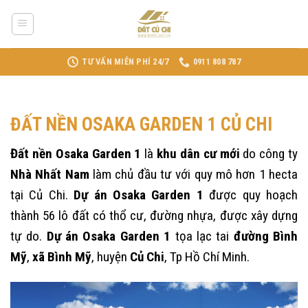
Skip
to
content
TƯ VẤN MIỄN PHÍ 24/7
0911 808 787
ĐẤT NỀN OSAKA GARDEN 1 CỦ CHI
Đất nền Osaka Garden 1
là
khu dân cư mới
do công ty
Nhà Nhất Nam
làm chủ đầu tư với quy mô hơn 1 hecta
tại Củ Chi.
Dự án Osaka Garden 1
được quy hoạch
thành 56 lô đất có thổ cư, đường nhựa, được xây dựng
tự do.
Dự án Osaka Garden 1
tọa lạc tai
đường Bình
Mỹ
,
xã Bình Mỹ
, huyện
Củ Chi
, Tp Hồ Chí Minh.