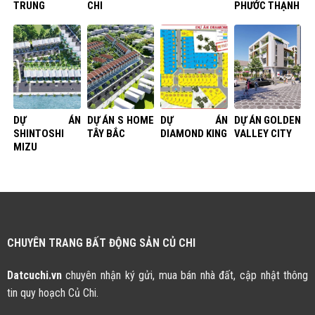
TRUNG
CHI
PHƯỚC THẠNH
DỰ ÁN
DỰ ÁN S HOME
DỰ ÁN
DỰ ÁN GOLDEN
SHINTOSHI
TÂY BẮC
DIAMOND KING
VALLEY CITY
MIZU
CHUYÊN TRANG BẤT ĐỘNG SẢN CỦ CHI
Datcuchi.vn
chuyên nhận ký gửi, mua bán nhà đất, cập nhật thông
tin quy hoạch Củ Chi.