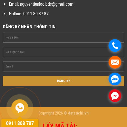
Email:
nguyentienloc.bds@gmail.com
Hotline:
0911.80.87.87
ĐĂNG KÝ NHẬN THÔNG TIN
.
.
.
.
Copyright 2026 ©
datcuchi.vn
0911 808 787
LẤY MÃ TẢI:
...