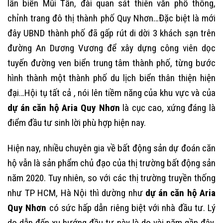
lấn biển Mũi Tấn, đài quan sát thiên văn phổ thông,
chỉnh trang đô thị thành phố Quy Nhơn…Đặc biệt là mới
đây UBND thành phố đã gấp rút di dời 3 khách sạn trên
đường An Dương Vương để xây dựng công viên dọc
tuyến đường ven biển trung tâm thành phố, từng bước
hình thành một thành phố du lịch biển thân thiện hiện
đại…Hội tụ tất cả , nói lên tiềm năng của khu vực và của
dự án căn hộ Aria Quy Nhơn
là cục cao, xứng đáng là
điểm đầu tư sinh lời phù hợp hiện nay.
Hiện nay, nhiều chuyên gia về bất động sản dự đoán căn
hộ vẫn là sản phẩm chủ đạo của thị trường bất động sản
năm 2020. Tuy nhiên, so với các thị trường truyền thống
như TP HCM, Hà Nội thì dường như
dự án căn hộ Aria
Quy Nhơn
có sức hấp dẫn riêng biệt với nhà đầu tư. Lý
do dẫn đến xu hướng đầu tư này là do vài năm gần đây,