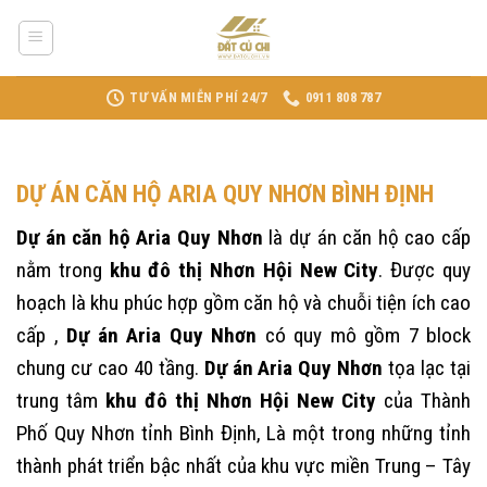
Skip
to
content
TƯ VẤN MIỄN PHÍ 24/7
0911 808 787
DỰ ÁN CĂN HỘ ARIA QUY NHƠN BÌNH ĐỊNH
Dự án căn hộ Aria Quy Nhơn
là dự án căn hộ cao cấp
nằm trong
khu đô thị Nhơn Hội New City
. Được quy
hoạch là khu phúc hợp gồm căn hộ và chuỗi tiện ích cao
cấp ,
Dự án Aria Quy Nhơn
có quy mô gồm 7 block
chung cư cao 40 tầng.
Dự án Aria Quy Nhơn
tọa lạc tại
trung tâm
khu đô thị Nhơn Hội New City
của Thành
Phố Quy Nhơn tỉnh Bình Định, Là một trong những
tỉnh
thành phát triển bậc nhất của khu vực miền Trung – Tây