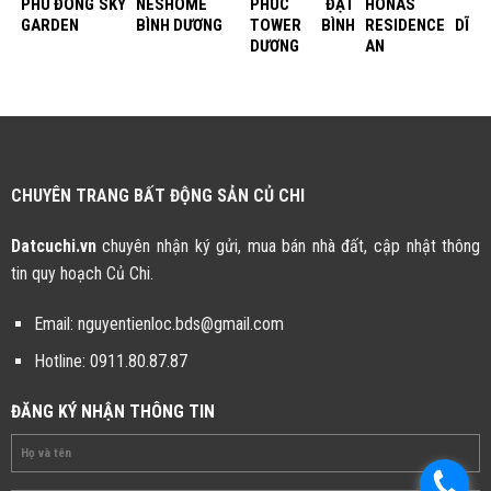
PHÚ ĐÔNG SKY
NESHOME
PHÚC ĐẠT
HONAS
GARDEN
BÌNH DƯƠNG
TOWER BÌNH
RESIDENCE DĨ
DƯƠNG
AN
CHUYÊN TRANG BẤT ĐỘNG SẢN CỦ CHI
Datcuchi.vn
chuyên nhận ký gửi, mua bán nhà đất, cập nhật thông
tin quy hoạch Củ Chi.
Email:
nguyentienloc.bds@gmail.com
Hotline:
0911.80.87.87
ĐĂNG KÝ NHẬN THÔNG TIN
.