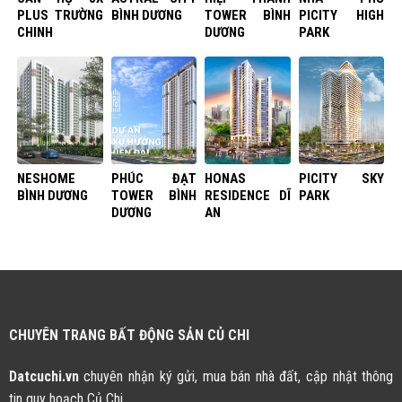
PLUS TRƯỜNG
BÌNH DƯƠNG
TOWER BÌNH
PICITY HIGH
CHINH
DƯƠNG
PARK
NESHOME
PHÚC ĐẠT
HONAS
PICITY SKY
BÌNH DƯƠNG
TOWER BÌNH
RESIDENCE DĨ
PARK
DƯƠNG
AN
CHUYÊN TRANG BẤT ĐỘNG SẢN CỦ CHI
Datcuchi.vn
chuyên nhận ký gửi, mua bán nhà đất, cập nhật thông
tin quy hoạch Củ Chi.