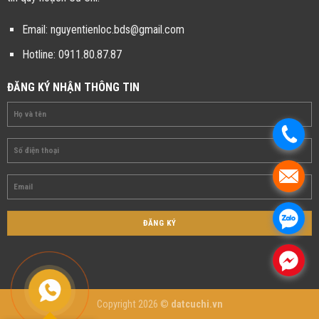
Email:
nguyentienloc.bds@gmail.com
Hotline:
0911.80.87.87
ĐĂNG KÝ NHẬN THÔNG TIN
.
.
.
.
Copyright 2026 ©
datcuchi.vn