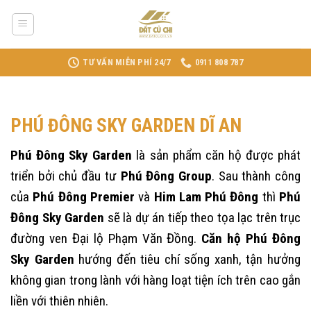
Skip
to
content
TƯ VẤN MIỄN PHÍ 24/7
0911 808 787
PHÚ ĐÔNG SKY GARDEN DĨ AN
Phú Đông Sky Garden
là sản phẩm căn hộ được phát
triển bởi chủ đầu tư
Phú Đông Group
. Sau thành công
của
Phú Đông Premier
và
Him Lam Phú Đông
thì
Phú
Đông Sky Garden
sẽ là dự án tiếp theo tọa lạc trên trục
đường ven Đại lộ Phạm Văn Đồng.
Căn hộ Phú Đông
Sky Garden
hướng đến tiêu chí sống xanh, tận hưởng
không gian trong lành với hàng loạt tiện ích trên cao gắn
liền với thiên nhiên.