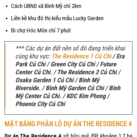
Cách UBND xã Bình Mỹ chỉ 2km
Liền kề khu đô thị kiểu mẫu Lucky Garden
Đi chợ Hóc Môn chỉ 7 phút
*** Các dự án đất nền sổ đỏ đang triển khai
cùng khu vực:
The Residence 1 Củ Chi
/ Era
Park Củ Chi / Green City Củ Chi / Future
Center Củ Chi. / The Residence 2 Củ Chi /
Osaka Garden 1 Củ Chi / Bình Mỹ
Riverside. / Bình Mỹ Garden Củ Chi / Bình
Mỹ Center Củ Chi. / KDC Kim Phong /
Phoenix City Củ Chi
MẶT BẰNG PHÂN LÔ DỰ ÁN THE RESIDENCE 4
Dự án The Residence 4
sỡ hữu quỹ đất khoảng 1,7 ha