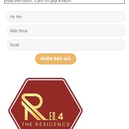
mẫu bên dưới. Cảm ơn quý khách!