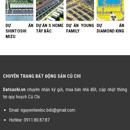
DỰ ÁN
DỰ ÁN S HOME
DỰ ÁN YOUNG
DỰ ÁN
SHINTOSHI
TÂY BẮC
FAMILY
DIAMOND KING
MIZU
CHUYÊN TRANG BẤT ĐỘNG SẢN CỦ CHI
Datcuchi.vn
chuyên nhận ký gửi, mua bán nhà đất, cập nhật thông
tin quy hoạch Củ Chi.
Email:
nguyentienloc.bds@gmail.com
Hotline:
0911.80.87.87