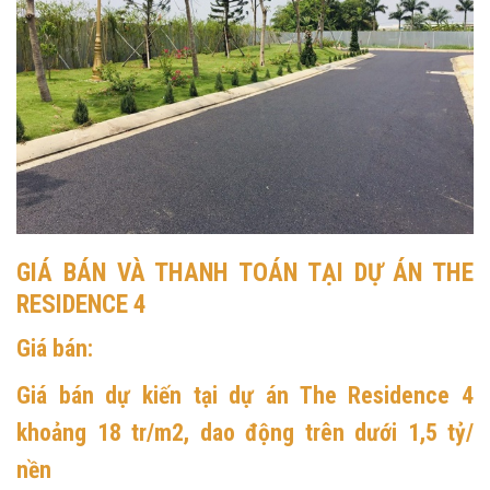
GIÁ BÁN VÀ THANH TOÁN TẠI DỰ ÁN THE
RESIDENCE 4
Giá bán
:
Giá bán dự kiến tại
dự án The Residence 4
khoảng
18 tr/m2
, dao động trên dưới 1,5 tỷ/
nền