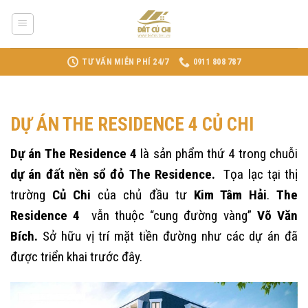
Skip
to
content
TƯ VẤN MIỄN PHÍ 24/7
0911 808 787
DỰ ÁN THE RESIDENCE 4 CỦ CHI
Dự án The Residence 4
là sản phẩm thứ 4 trong chuỗi
dự án
đất nền sổ đỏ
The Residence.
Tọa lạc tại thị
trường
Củ Chi
của chủ đầu tư
Kim Tâm Hải
.
The
Residence 4
vẫn thuộc “cung đường vàng”
Võ Văn
Bích.
Sở hữu vị trí mặt tiền đường như các dự án đã
được triển khai trước đây.