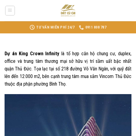
Skip
to
content
TƯ VẤN MIỄN PHÍ 24/7
0911 808 787
Dự án King Crown Infinity
là tổ hợp căn hộ chung cư, duplex,
office và trung tâm thương mại sở hữu vị trí sầm uất bậc nhất
quận Thủ Đức. Tọa lạc tại số 218 đường Võ Văn Ngân, với quỹ đất
lên đến 12.000 m2, bên cạnh trung tâm mua sắm Vincom Thủ Đức
thuộc địa phận phường Bình Thọ.