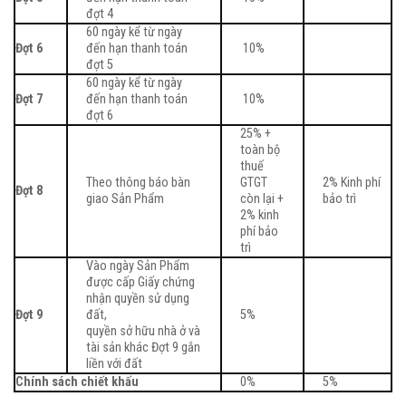
đợt 4
60 ngày kể từ ngày
Đợt 6
đến hạn thanh toán
10%
đợt 5
60 ngày kể từ ngày
Đợt 7
đến hạn thanh toán
10%
đợt 6
25% +
toàn bộ
thuế
Theo thông báo bàn
GTGT
2% Kinh phí
Đợt 8
giao Sản Phẩm
còn lại +
bảo trì
2% kinh
phí bảo
trì
Vào ngày Sản Phẩm
được cấp Giấy chứng
nhận quyền sử dụng
Đợt 9
đất,
5%
quyền sở hữu nhà ở và
tài sản khác Đợt 9 gắn
liền với đất
Chính sách chiết khấu
0%
5%