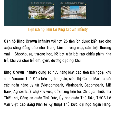
Tiện ích nội khu tại King Crown Infinity
Căn hộ King Crown Infinity
với hơn 26 tiện ích được kiến tạo cho
cuộc sống đẳng cấp như Trung tâm thương mại, căn trệt thương
mại – Shophouse, trường học, hồ bơi tràn bờ, rạp chiếu phim, nhà
trẻ, khu vui chơi trẻ em, gym, đường dạo nội khu.
King Crown Infinity
cũng sỡ hữu hàng loạt các tiện ích ngoại khu
như: Vincom Thủ Đức bên cạnh dự án, siêu thị Co.op Mart, chuỗi
các ngân hàng uy tín (Vietcombank, Vietinbank, Sacombank, MB
Bank, Agribank…), chợ khu vực, cửa hàng tiện lợi, Chi cục Thuế, nhà
Thiếu nhi, Công an quận Thủ Đức, Ủy ban quận Thủ Đức, THCS Lê
Văn Việt, cao đẳng Kinh tế Kỹ thuật Thủ Đức, đại học Ngân Hàng,
…..