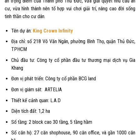
án trọng điểm của Thành phố Thủ Đức, vừa giải quyết nhu cầu an
cư, vừa hình thành nên tổ hợp vui chơi giải trí, nâng cao đời sống
tinh thần cho cư dân.
Tên dự án:
King Crown Infinity
Địa chỉ: số 218 Võ Văn Ngân, phường Bình Thọ, quận Thủ Đức,
TPHCM
Chủ đầu tư: Công ty cổ phần đầu tư thương mại dịch vụ Gia
Khang
Đơn vị phát triển: Công ty cổ phần BCG land
Đơn vị giám sát: ARTELIA
Thiết kế cảnh quan: L.A.D
Diện tích đất: 1,2 ha
Số tầng: 2 block cao 30 tầng, 5 tầng hầm
Số căn hộ: 27 căn shophouse, 90 căn office, và gần 1000 căn