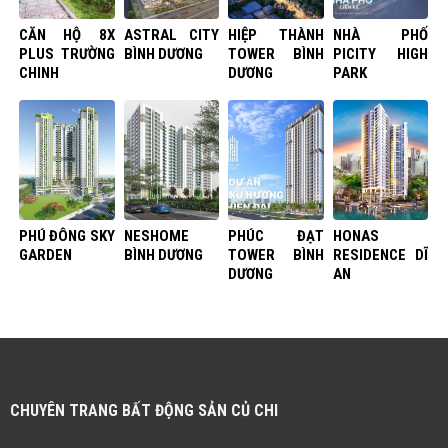
CĂN HỘ 8X
ASTRAL CITY
HIỆP THÀNH
NHÀ PHỐ
PLUS TRƯỜNG
BÌNH DƯƠNG
TOWER BÌNH
PICITY HIGH
CHINH
DƯƠNG
PARK
PHÚ ĐÔNG SKY
NESHOME
PHÚC ĐẠT
HONAS
GARDEN
BÌNH DƯƠNG
TOWER BÌNH
RESIDENCE DĨ
DƯƠNG
AN
CHUYÊN TRANG BẤT ĐỘNG SẢN CỦ CHI