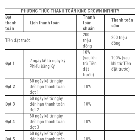
PHƯƠNG THỨC THANH TOÁN KING CROWN INFINITY
Đợt
Thanh
Thanh toán
thanh
Lịch thanh toán
toán
sớm
toán
chuẩn
200
200 triệu
Tiền đặt trước
triệu
đồng
đồng
10%
(sau khi
100% (sau
7 ngày kể từ ngày ký
Đợt 1
trừ Tiền
khi trừ Tiền
Phiếu Đăng Ký
đặt
đặt trước)
trước)
60 ngày kể từ ngày
Đợt 2
đến hạn thanh toán
10%
đợt 1
60 ngày kể từ ngày
Đợt 3
đến hạn thanh toán
10%
đợt 2
60 ngày kể từ ngày
Đợt 4
đến hạn thanh toán
10%
đợt 3
60 ngày kể từ ngày
Đợt 5
đến hạn thanh toán
10%